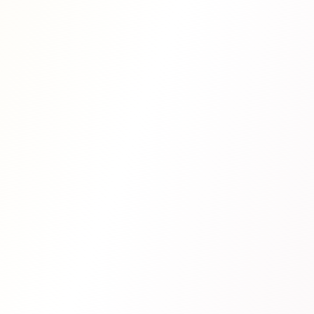
Hloubková dermo-analýza
Diagnostika problémů
Osobní konzultace
Individuální plán péče
Výsledkem je:
Přesná volba technologie
Optimální kombinace metod
Efektivní řešení pro váš problém
Dlouhodobé výsledky